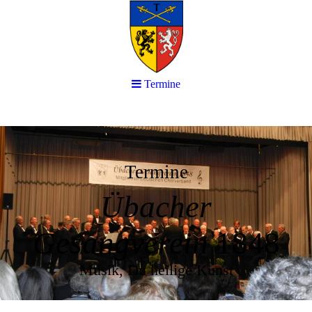
Termine
Termine
Übacher
Gesangverein
1848
Musik, Du heilige Kunst