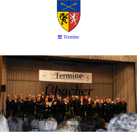
Termine
Termine
Übacher
Gesangverein
1848
Musik, Du heilige Kunst